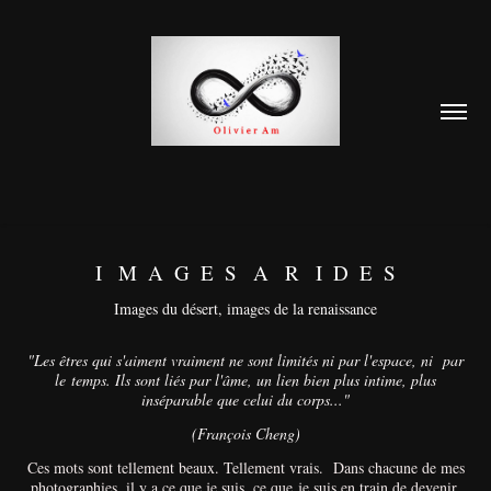
I   M  A  G  E  S   A   R   I  D  E  S
Images du désert, images de la renaissance
"Les êtres qui s'aiment vraiment ne sont limités ni par l'espace, ni par
le temps. Ils sont liés par l'âme, un lien bien plus intime, plus
inséparable que celui du corps..."
(François Cheng)
Ces mots sont tellement beaux. Tellement vrais. Dans chacune de mes
photographies, il y a ce que je suis, ce que je suis en train de devenir.